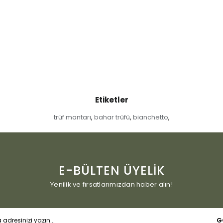
Etiketler
trüf mantarı
bahar trüfü
bianchetto
,
,
,
E-BÜLTEN ÜYELİK
Yenilik ve fırsatlarımızdan haber alın!
G