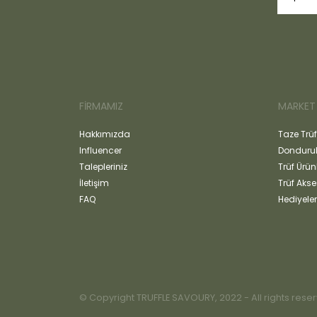
FİRMAMIZ
MARKET
Hakkımızda
Taze Trüf
Influencer
Dondurul
Talepleriniz
Trüf Ürünl
İletişim
Trüf Akse
FAQ
Hediyeler
© Copyright TRUFFLE SAVOURY, 2022 - All rights rese