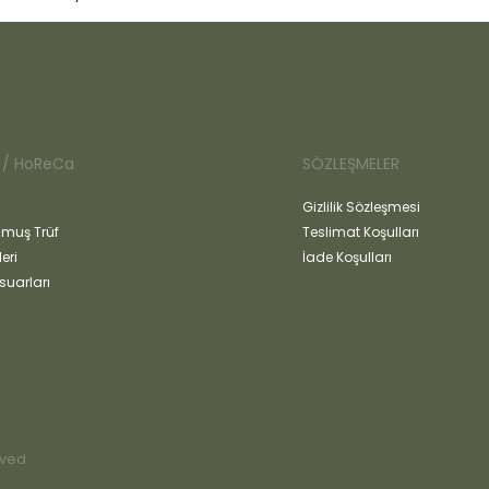
 / HoReCa
SÖZLEŞMELER
Gizlilik Sözleşmesi
muş Trüf
Teslimat Koşulları
eri
İade Koşulları
suarları
rved