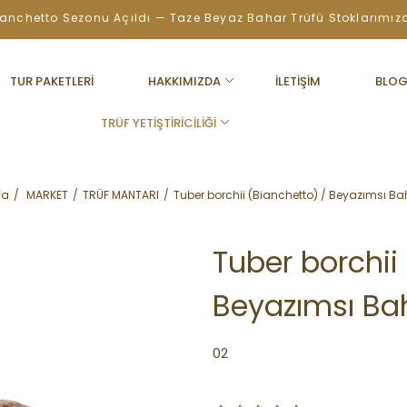
ianchetto Sezonu Açıldı — Taze Beyaz Bahar Trüfü Stoklarımız
TUR PAKETLERİ
HAKKIMIZDA
İLETİŞİM
BLO
TRÜF YETİŞTİRİCİLİĞİ
fa
MARKET
TRÜF MANTARI
Tuber borchii (Bianchetto) / Beyazımsı Ba
Tuber borchii
Beyazımsı Ba
02