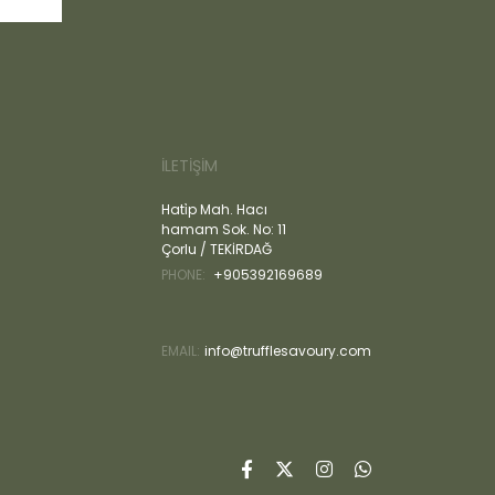
İLETİŞİM
Hati̇p Mah. Hacı
hamam Sok. No: 11
Çorlu / TEKİRDAĞ
PHONE:
+905392169689
EMAIL:
info@trufflesavoury.com