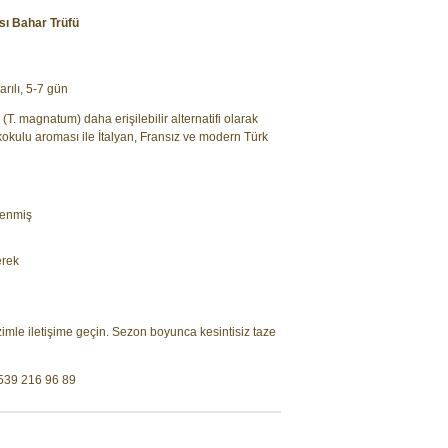
sı Bahar Trüfü
rılı, 5-7 gün
(T. magnatum) daha erişilebilir alternatifi olarak
 kokulu aroması ile İtalyan, Fransız ve modern Türk
lenmiş
erek
izimle iletişime geçin. Sezon boyunca kesintisiz taze
539 216 96 89