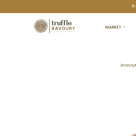
B
MARKET
Anasay