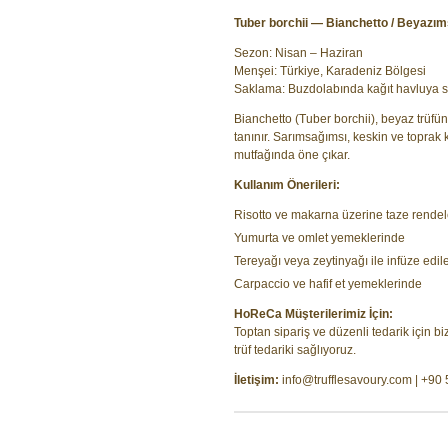
Tuber borchii — Bianchetto / Beyazım
Sezon: Nisan – Haziran
Menşei: Türkiye, Karadeniz Bölgesi
Saklama: Buzdolabında kağıt havluya sa
Bianchetto (Tuber borchii), beyaz trüfün 
tanınır. Sarımsağımsı, keskin ve toprak
mutfağında öne çıkar.
Kullanım Önerileri:
Risotto ve makarna üzerine taze rende
Yumurta ve omlet yemeklerinde
Tereyağı veya zeytinyağı ile infüze edil
Carpaccio ve hafif et yemeklerinde
HoReCa Müşterilerimiz İçin:
Toptan sipariş ve düzenli tedarik için b
trüf tedariki sağlıyoruz.
İletişim:
info@trufflesavoury.com
| +90 