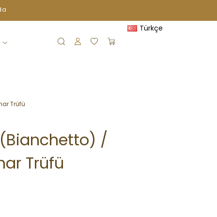
da
Türkçe
G
har Trüfü
 (Bianchetto) /
har Trüfü